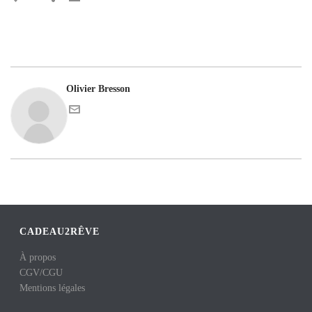
Olivier Bresson
CADEAU2RÊVE
À propos
CGV
/
CGU
Mentions légales