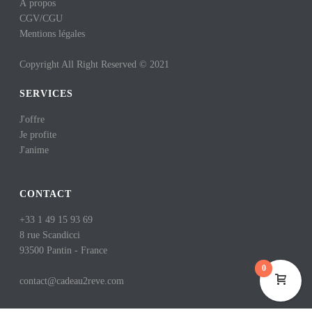
À propos
CGV
/
CGU
Mentions légales
Copyright All Right Reserved © 2021
SERVICES
J'offre
Je profite
J'anime
CONTACT
+33 1 49 15 93 69
8 rue Scandicci
93500 Pantin - France
0
contact@cadeau2reve.com